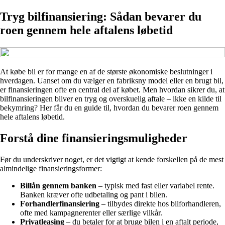
Tryg bilfinansiering: Sådan bevarer du
roen gennem hele aftalens løbetid
At købe bil er for mange en af de største økonomiske beslutninger i
hverdagen. Uanset om du vælger en fabriksny model eller en brugt bil,
er finansieringen ofte en central del af købet. Men hvordan sikrer du, at
bilfinansieringen bliver en tryg og overskuelig aftale – ikke en kilde til
bekymring? Her får du en guide til, hvordan du bevarer roen gennem
hele aftalens løbetid.
Forstå dine finansieringsmuligheder
Før du underskriver noget, er det vigtigt at kende forskellen på de mest
almindelige finansieringsformer:
Billån gennem banken
– typisk med fast eller variabel rente.
Banken kræver ofte udbetaling og pant i bilen.
Forhandlerfinansiering
– tilbydes direkte hos bilforhandleren,
ofte med kampagnerenter eller særlige vilkår.
Privatleasing
– du betaler for at bruge bilen i en aftalt periode,