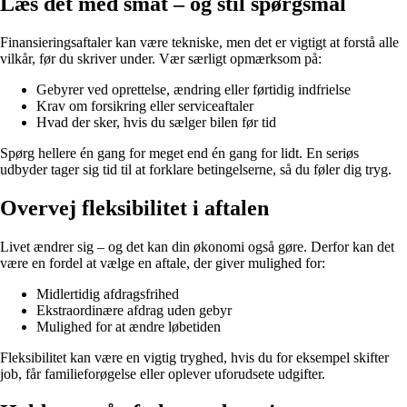
Læs det med småt – og stil spørgsmål
Finansieringsaftaler kan være tekniske, men det er vigtigt at forstå alle
vilkår, før du skriver under. Vær særligt opmærksom på:
Gebyrer ved oprettelse, ændring eller førtidig indfrielse
Krav om forsikring eller serviceaftaler
Hvad der sker, hvis du sælger bilen før tid
Spørg hellere én gang for meget end én gang for lidt. En seriøs
udbyder tager sig tid til at forklare betingelserne, så du føler dig tryg.
Overvej fleksibilitet i aftalen
Livet ændrer sig – og det kan din økonomi også gøre. Derfor kan det
være en fordel at vælge en aftale, der giver mulighed for:
Midlertidig afdragsfrihed
Ekstraordinære afdrag uden gebyr
Mulighed for at ændre løbetiden
Fleksibilitet kan være en vigtig tryghed, hvis du for eksempel skifter
job, får familieforøgelse eller oplever uforudsete udgifter.