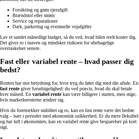
Forsikring og grøn ejerafgift
Brændstof eller strøm
Service og reparationer
Dæk, parkering og eventuelle vejafgifter
Lav et samlet månedligt budget, så du ved, hvad bilen reelt koster dig.
Det giver ro i maven og mindsker risikoen for ubehagelige
overraskelser senere.
Fast eller variabel rente – hvad passer dig
bedst?
Renten har stor betydning for, hvor tryg du føler dig med din aftale. En
fast rente
giver forudsigelighed: du ved præcis, hvad du skal betale
hver måned. En
variabel rente
kan være billigere i starten, men stige,
hvis markedsrenterne ændrer sig.
Hvis du foretrækker stabilitet og ro, kan en fast rente være det bedste
valg – især i perioder med økonomisk usikkerhed. Er du mere fleksibel
og har luft i økonomien, kan en variabel rente give besparelser på kort
sigt.