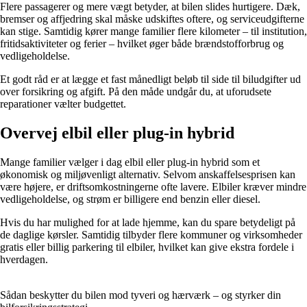
Flere passagerer og mere vægt betyder, at bilen slides hurtigere. Dæk,
bremser og affjedring skal måske udskiftes oftere, og serviceudgifterne
kan stige. Samtidig kører mange familier flere kilometer – til institution,
fritidsaktiviteter og ferier – hvilket øger både brændstofforbrug og
vedligeholdelse.
Et godt råd er at lægge et fast månedligt beløb til side til biludgifter ud
over forsikring og afgift. På den måde undgår du, at uforudsete
reparationer vælter budgettet.
Overvej elbil eller plug-in hybrid
Mange familier vælger i dag elbil eller plug-in hybrid som et
økonomisk og miljøvenligt alternativ. Selvom anskaffelsesprisen kan
være højere, er driftsomkostningerne ofte lavere. Elbiler kræver mindre
vedligeholdelse, og strøm er billigere end benzin eller diesel.
Hvis du har mulighed for at lade hjemme, kan du spare betydeligt på
de daglige kørsler. Samtidig tilbyder flere kommuner og virksomheder
gratis eller billig parkering til elbiler, hvilket kan give ekstra fordele i
hverdagen.
Sådan beskytter du bilen mod tyveri og hærværk – og styrker din