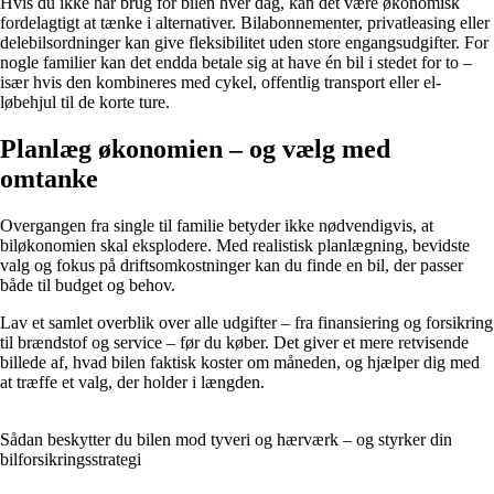
Hvis du ikke har brug for bilen hver dag, kan det være økonomisk
fordelagtigt at tænke i alternativer. Bilabonnementer, privatleasing eller
delebilsordninger kan give fleksibilitet uden store engangsudgifter. For
nogle familier kan det endda betale sig at have én bil i stedet for to –
især hvis den kombineres med cykel, offentlig transport eller el-
løbehjul til de korte ture.
Planlæg økonomien – og vælg med
omtanke
Overgangen fra single til familie betyder ikke nødvendigvis, at
biløkonomien skal eksplodere. Med realistisk planlægning, bevidste
valg og fokus på driftsomkostninger kan du finde en bil, der passer
både til budget og behov.
Lav et samlet overblik over alle udgifter – fra finansiering og forsikring
til brændstof og service – før du køber. Det giver et mere retvisende
billede af, hvad bilen faktisk koster om måneden, og hjælper dig med
at træffe et valg, der holder i længden.
Sådan beskytter du bilen mod tyveri og hærværk – og styrker din
bilforsikringsstrategi