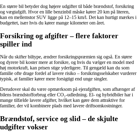
En større bil betyder dog højere udgifter til både brændstof, forsikring
og vægtafgift. Hvor en lille benzinbil måske kører 20 km på literen,
kan en mellemstor SUV ligge på 12–15 km/l. Det kan hurtigt mærkes i
budgettet, især hvis du kører mange kilometer om året.
Forsikring og afgifter – flere faktorer
spiller ind
Når du skifter biltype, ændrer forsikringspræmien sig også. En større
og dyrere bil koster mere at forsikre, og hvis du vælger en model med
høj motorkraft, kan prisen stige yderligere. Til gengæld kan du som
familie ofte drage fordel af lavere risiko – forsikringsselskaber vurderer
typisk, at familier kører mere forsigtigt end unge singler.
Derudover skal du være opmærksom på ejerafgiften, som afhænger af
bilens brændstofforbrug eller CO₂-udledning. El- og hybridbiler har i
mange tilfælde lavere afgifter, hvilket kan gøre dem attraktive for
familier, der vil kombinere plads med lavere driftsomkostninger.
Brændstof, service og slid – de skjulte
udgifter vokser