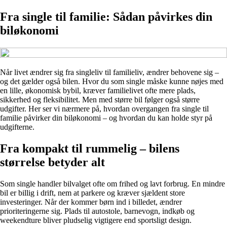
Fra single til familie: Sådan påvirkes din
biløkonomi
Når livet ændrer sig fra singleliv til familieliv, ændrer behovene sig –
og det gælder også bilen. Hvor du som single måske kunne nøjes med
en lille, økonomisk bybil, kræver familielivet ofte mere plads,
sikkerhed og fleksibilitet. Men med større bil følger også større
udgifter. Her ser vi nærmere på, hvordan overgangen fra single til
familie påvirker din biløkonomi – og hvordan du kan holde styr på
udgifterne.
Fra kompakt til rummelig – bilens
størrelse betyder alt
Som single handler bilvalget ofte om frihed og lavt forbrug. En mindre
bil er billig i drift, nem at parkere og kræver sjældent store
investeringer. Når der kommer børn ind i billedet, ændrer
prioriteringerne sig. Plads til autostole, barnevogn, indkøb og
weekendture bliver pludselig vigtigere end sportsligt design.