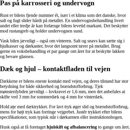
Pas på karrosseri og undervogn
Rust er bilens fjende nummer ét, især i et klima som det danske, hvor
salt og fugt slider hårdt på metallet. En undervognsbehandling hvert
andet eller tredje år kan forlænge bilens levetid markant. Det beskytter
mod rustangreb og holder undervognen sund.
Vask bilen jævnligt – også om vinteren. Salt og snavs kan sætte sig i
hjulkasser og dørkanter, hvor det langsomt tærer på metallet. Brug
gerne en voksbehandling et par gange om året for at beskytte lakken
og bevare glansen.
Dæk og hjul – kontaktfladen til vejen
Dækkene er bilens eneste kontakt med vejen, og deres tilstand har stor
betydning for både sikkerhed og brændstofforbrug. Tjek
mønsterdybden jævnligt – lovkravet er 1,6 mm, men det anbefales at
skifte ved 3 mm for sommerdæk og 4 mm for vinterdæk.
Hold øje med dæktrykket. For lavt tryk øger slid og brændstofforbrug,
mens for højt tryk kan forringe vejgrebet. Justér trykket efter bilens
specifikationer, som typisk står i dørkarmen eller instruktionsbogen.
Husk også at få foretaget
hjulskift og afbalancering
to gange om året.