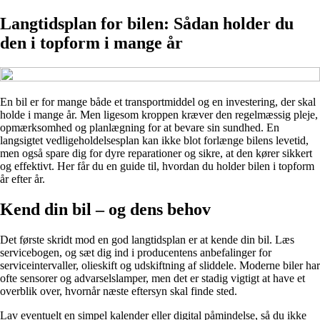
Langtidsplan for bilen: Sådan holder du
den i topform i mange år
En bil er for mange både et transportmiddel og en investering, der skal
holde i mange år. Men ligesom kroppen kræver den regelmæssig pleje,
opmærksomhed og planlægning for at bevare sin sundhed. En
langsigtet vedligeholdelsesplan kan ikke blot forlænge bilens levetid,
men også spare dig for dyre reparationer og sikre, at den kører sikkert
og effektivt. Her får du en guide til, hvordan du holder bilen i topform
år efter år.
Kend din bil – og dens behov
Det første skridt mod en god langtidsplan er at kende din bil. Læs
servicebogen, og sæt dig ind i producentens anbefalinger for
serviceintervaller, olieskift og udskiftning af sliddele. Moderne biler har
ofte sensorer og advarselslamper, men det er stadig vigtigt at have et
overblik over, hvornår næste eftersyn skal finde sted.
Lav eventuelt en simpel kalender eller digital påmindelse, så du ikke