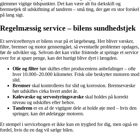
glemmer vigtige tidspunkter. Det kan være alt fra dækskift og
bremsetjek til udskiftning af tandrem – små ting, der gør en stor forskel
på lang sigt.
Regelmæssig service – bilens sundhedstjek
Et serviceeftersyn er bilens svar på et lægebesøg. Her bliver væsker,
filtre, bremser og motor gennemgået, så eventuelle problemer opdages,
før de udvikler sig. Selvom det kan virke fristende at springe et service
over for at spare penge, kan det hurtigt blive dyrt i længden.
Olie og filter
bør skiftes efter producentens anbefalinger – ofte
hver 10.000–20.000 kilometer. Frisk olie beskytter motoren mod
slid.
Bremser
skal kontrolleres for slid og korrosion. Bremsevæske
bør udskiftes cirka hvert andet år.
Kølevæske og servostyringsvæske
skal holdes på korrekt
niveau og udskiftes efter behov.
Tandrem
er en af de vigtigste dele at holde øje med – hvis den
springer, kan det ødelægge motoren.
Et stempel i servicebogen er ikke kun en tryghed for dig, men også en
fordel, hvis du en dag vil sælge bilen.