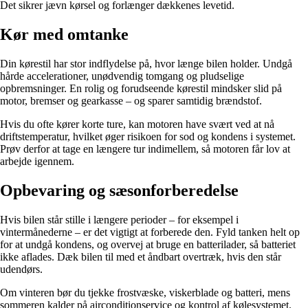
Det sikrer jævn kørsel og forlænger dækkenes levetid.
Kør med omtanke
Din kørestil har stor indflydelse på, hvor længe bilen holder. Undgå
hårde accelerationer, unødvendig tomgang og pludselige
opbremsninger. En rolig og forudseende kørestil mindsker slid på
motor, bremser og gearkasse – og sparer samtidig brændstof.
Hvis du ofte kører korte ture, kan motoren have svært ved at nå
driftstemperatur, hvilket øger risikoen for sod og kondens i systemet.
Prøv derfor at tage en længere tur indimellem, så motoren får lov at
arbejde igennem.
Opbevaring og sæsonforberedelse
Hvis bilen står stille i længere perioder – for eksempel i
vintermånederne – er det vigtigt at forberede den. Fyld tanken helt op
for at undgå kondens, og overvej at bruge en batterilader, så batteriet
ikke aflades. Dæk bilen til med et åndbart overtræk, hvis den står
udendørs.
Om vinteren bør du tjekke frostvæske, viskerblade og batteri, mens
sommeren kalder på airconditionservice og kontrol af kølesystemet.