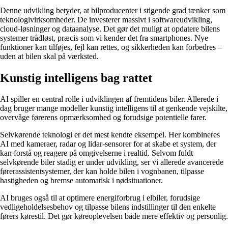
Denne udvikling betyder, at bilproducenter i stigende grad tænker som
teknologivirksomheder. De investerer massivt i softwareudvikling,
cloud-løsninger og dataanalyse. Det gør det muligt at opdatere bilens
systemer trådløst, præcis som vi kender det fra smartphones. Nye
funktioner kan tilføjes, fejl kan rettes, og sikkerheden kan forbedres –
uden at bilen skal på værksted.
Kunstig intelligens bag rattet
AI spiller en central rolle i udviklingen af fremtidens biler. Allerede i
dag bruger mange modeller kunstig intelligens til at genkende vejskilte,
overvåge førerens opmærksomhed og forudsige potentielle farer.
Selvkørende teknologi er det mest kendte eksempel. Her kombineres
AI med kameraer, radar og lidar-sensorer for at skabe et system, der
kan forstå og reagere på omgivelserne i realtid. Selvom fuldt
selvkørende biler stadig er under udvikling, ser vi allerede avancerede
førerassistentsystemer, der kan holde bilen i vognbanen, tilpasse
hastigheden og bremse automatisk i nødsituationer.
AI bruges også til at optimere energiforbrug i elbiler, forudsige
vedligeholdelsesbehov og tilpasse bilens indstillinger til den enkelte
førers kørestil. Det gør køreoplevelsen både mere effektiv og personlig.