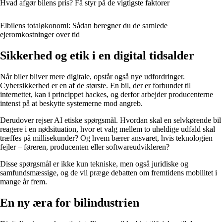
Hvad afgør bilens pris? Få styr på de vigtigste faktorer
Elbilens totaløkonomi: Sådan beregner du de samlede
ejeromkostninger over tid
Sikkerhed og etik i en digital tidsalder
Når biler bliver mere digitale, opstår også nye udfordringer.
Cybersikkerhed er en af de største. En bil, der er forbundet til
internettet, kan i princippet hackes, og derfor arbejder producenterne
intenst på at beskytte systemerne mod angreb.
Derudover rejser AI etiske spørgsmål. Hvordan skal en selvkørende bil
reagere i en nødsituation, hvor et valg mellem to uheldige udfald skal
træffes på millisekunder? Og hvem bærer ansvaret, hvis teknologien
fejler – føreren, producenten eller softwareudvikleren?
Disse spørgsmål er ikke kun tekniske, men også juridiske og
samfundsmæssige, og de vil præge debatten om fremtidens mobilitet i
mange år frem.
En ny æra for bilindustrien