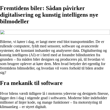
Fremtidens biler: Sådan påvirker
digitalisering og kunstig intelligens nye
bilmodeller
Bilerne, vi kører i dag, er langt mere end blot transportmidler. De er
rullende computere, fyldt med sensorer, software og avancerede
systemer, der konstant indsamler og analyserer data. Digitalisering og
kunstig intelligens (AI) er i færd med at forandre bilindustrien fra
grunden – fra måden biler designes og produceres på, til hvordan vi
som brugere oplever at køre dem. Men hvad betyder det egentlig for
fremtidens bilmodeller, og hvordan vil vores forhold til bilen ændre
sig?
Fra mekanik til software
Hvor bilens værdi tidligere lå i motorens ydeevne og designets finesse,
ligger den i dag i stigende grad i softwaren. Moderne biler indeholder
millioner af linjer kode, og mange funktioner – fra motorstyring til
klimaanlæg – er styret digitalt.