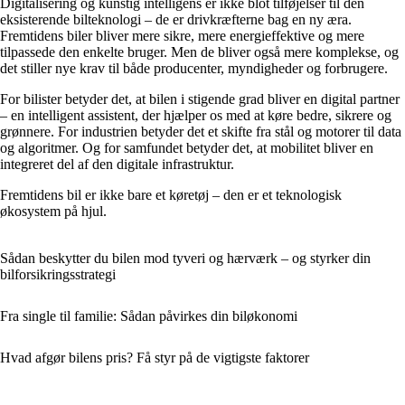
Digitalisering og kunstig intelligens er ikke blot tilføjelser til den
eksisterende bilteknologi – de er drivkræfterne bag en ny æra.
Fremtidens biler bliver mere sikre, mere energieffektive og mere
tilpassede den enkelte bruger. Men de bliver også mere komplekse, og
det stiller nye krav til både producenter, myndigheder og forbrugere.
For bilister betyder det, at bilen i stigende grad bliver en digital partner
– en intelligent assistent, der hjælper os med at køre bedre, sikrere og
grønnere. For industrien betyder det et skifte fra stål og motorer til data
og algoritmer. Og for samfundet betyder det, at mobilitet bliver en
integreret del af den digitale infrastruktur.
Fremtidens bil er ikke bare et køretøj – den er et teknologisk
økosystem på hjul.
Sådan beskytter du bilen mod tyveri og hærværk – og styrker din
bilforsikringsstrategi
Fra single til familie: Sådan påvirkes din biløkonomi
Hvad afgør bilens pris? Få styr på de vigtigste faktorer