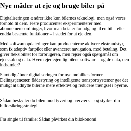
Nye måder at eje og bruge biler på
Digitaliseringen ændrer ikke kun bilernes teknologi, men også vores
forhold til dem. Flere producenter eksperimenterer med
abonnementsordninger, hvor man betaler for adgang til en bil – eller
endda bestemte funktioner – i stedet for at eje den.
Med softwareopdateringer kan producenterne aktivere ekstraudstyr,
som fx adaptiv fartpilot eller avanceret navigation, mod betaling. Det
giver fleksibilitet for forbrugeren, men rejser også spørgsmål om
ejerskab og data. Hvem ejer egentlig bilens software – og de data, den
indsamler?
Samtidig åbner digitaliseringen for nye mobilitetsformer.
Delingstjenester, flådestyring og intelligente transportsystemer gør det
muligt at udnytte bilerne mere effektivt og reducere trængsel i byerne.
Sådan beskytter du bilen mod tyveri og hærværk – og styrker din
bilforsikringsstrategi
Fra single til familie: Sådan påvirkes din biløkonomi